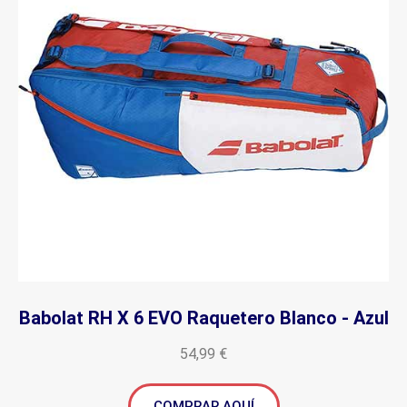
Babolat RH X 6 EVO Raquetero Blanco - Azul
54,99 €
COMPRAR AQUÍ