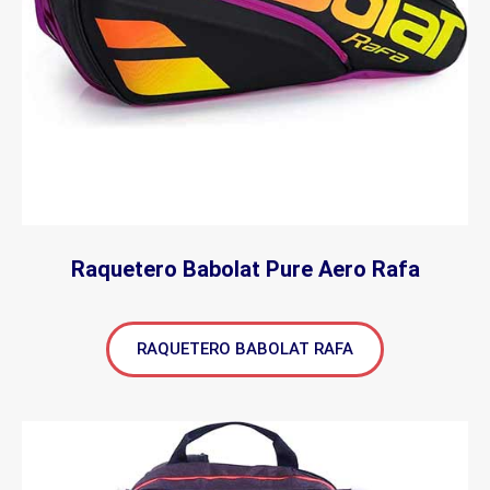
Raquetero Babolat Pure Aero Rafa
RAQUETERO BABOLAT RAFA