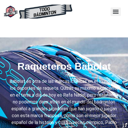
Raqueteros Babolat
Babolat es otra de las marcas icónicas en el mundo de
los deportes de raqueta. Quizás su máximo exponente
en el tenis a día de hoy es Rafa Nadal, pero realmente
no podemos dejar atrás en el mundo del bádminton
español a grandes jugadores que han jugado o juegan
con esta marca francesa, como son el mejor jugador
español de la historia y cuatro veces olímpico, Pablo