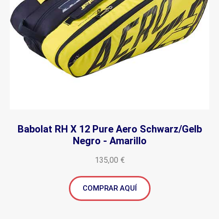
Babolat RH X 12 Pure Aero Schwarz/Gelb
Negro - Amarillo
135,00 €
COMPRAR AQUÍ