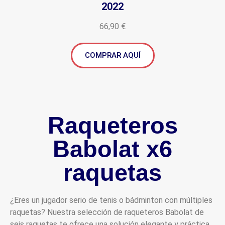
2022
66,90 €
COMPRAR AQUÍ
Raqueteros
Babolat x6
raquetas
¿Eres un jugador serio de tenis o bádminton con múltiples
raquetas? Nuestra selección de raqueteros Babolat de
seis raquetas te ofrece una solución elegante y práctica